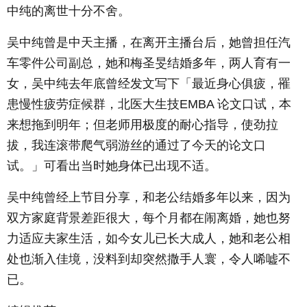
中纯的离世十分不舍。
吴中纯曾是中天主播，在离开主播台后，她曾担任汽
车零件公司副总，她和梅圣旻结婚多年，两人育有一
女，吴中纯去年底曾经发文写下「最近身心俱疲，罹
患慢性疲劳症候群，北医大生技EMBA 论文口试，本
来想拖到明年；但老师用极度的耐心指导，使劲拉
拔，我连滚带爬气弱游丝的通过了今天的论文口
试。」可看出当时她身体已出现不适。
吴中纯曾经上节目分享，和老公结婚多年以来，因为
双方家庭背景差距很大，每个月都在闹离婚，她也努
力适应夫家生活，如今女儿已长大成人，她和老公相
处也渐入佳境，没料到却突然撒手人寰，令人唏嘘不
已。