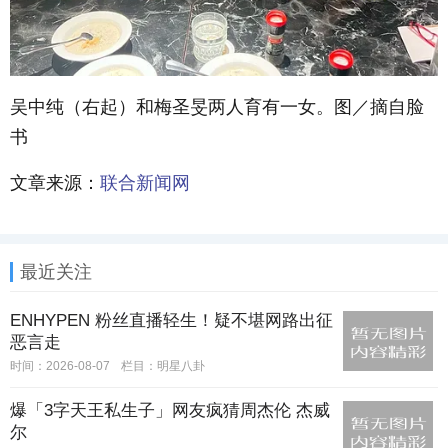
吴中纯（右起）和梅圣旻两人育有一女。图／摘自脸
书
文章来源：
联合新闻网
最近关注
ENHYPEN 粉丝直播轻生！疑不堪网路出征
恶言走
时间：2026-08-07
栏目：
明星八卦
爆「3字天王私生子」网友疯猜周杰伦 杰威
尔