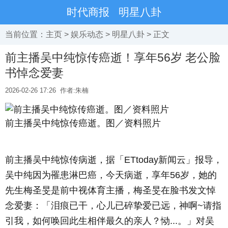
时代商报
明星八卦
当前位置：
主页
>
娱乐动态
>
明星八卦
> 正文
前主播吴中纯惊传癌逝！享年56岁 老公脸
书悼念爱妻
2026-02-26 17:26
作者:朱楠
前主播吴中纯惊传癌逝。图／资料照片
前主播吴中纯惊传病逝，据「ETtoday新闻云」报导，
吴中纯因为罹患淋巴癌，今天病逝，享年56岁，她的
先生梅圣旻是前中视体育主播，梅圣旻在脸书发文悼
念爱妻：「泪痕已干，心儿已碎挚爱已远，神啊~请指
引我，如何唤回此生相伴最久的亲人？恸...。」对吴