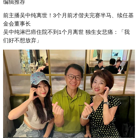
编辑推荐
前主播吴中纯离世！3个月前才偕夫完赛半马、续任基
金会董事长
吴中纯淋巴癌住院不到1个月离世 独生女悲痛：「我
们好不想放弃」