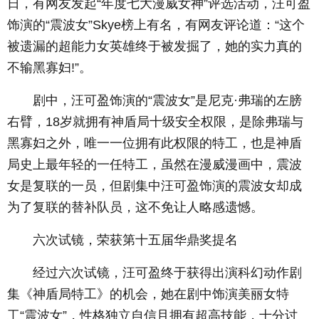
日，有网友发起“年度七大漫威女神”评选活动，汪可盈
饰演的“震波女”Skye榜上有名，有网友评论道：“这个
被遗漏的超能力女英雄终于被发掘了，她的实力真的
不输黑寡妇!”。
剧中，汪可盈饰演的“震波女”是尼克·弗瑞的左膀
右臂，18岁就拥有神盾局十级安全权限，是除弗瑞与
黑寡妇之外，唯一一位拥有此权限的特工，也是神盾
局史上最年轻的一任特工，虽然在漫威漫画中，震波
女是复联的一员，但剧集中汪可盈饰演的震波女却成
为了复联的替补队员，这不免让人略感遗憾。
六次试镜，荣获第十五届华鼎奖提名
经过六次试镜，汪可盈终于获得出演科幻动作剧
集《神盾局特工》的机会，她在剧中饰演美丽女特
工“震波女”，性格独立自信且拥有超高技能，十分讨