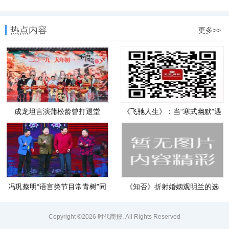
热点内容
更多>>
成龙坦言演蒲松龄曾打退堂
《飞驰人生》：当“寒式幽默”遇
鼓：我
冯巩蔡明“语言类节目常青树”同
《知否》折射婚姻观明兰的选
择你
Copyright ©2026
时代商报
. All Rights Reserved