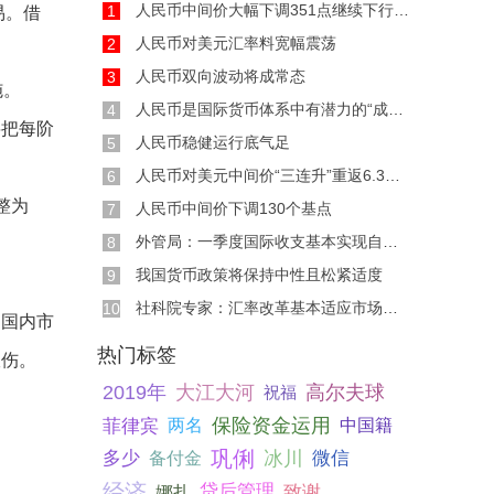
人民币中间价大幅下调351点继续下行空间有限
1
易。借
人民币对美元汇率料宽幅震荡
2
人民币双向波动将成常态
3
施。
人民币是国际货币体系中有潜力的“成长股”
4
将把每阶
人民币稳健运行底气足
5
人民币对美元中间价“三连升”重返6.3区间
6
整为
人民币中间价下调130个基点
7
外管局：一季度国际收支基本实现自主平衡
8
我国货币政策将保持中性且松紧适度
9
社科院专家：汇率改革基本适应市场经济改革进
10
，国内市
热门标签
砍伤。
2019年
大江大河
高尔夫球
祝福
菲律宾
保险资金运用
两名
中国籍
巩俐
冰川
多少
微信
备付金
经济
贷后管理
致谢
娜扎