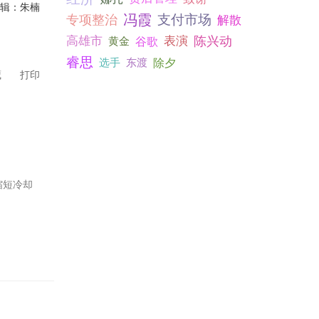
编辑：朱楠
冯霞
支付市场
专项整治
解散
高雄市
表演
陈兴动
黄金
谷歌
睿思
选手
东渡
除夕
藏
打印
缩短冷却