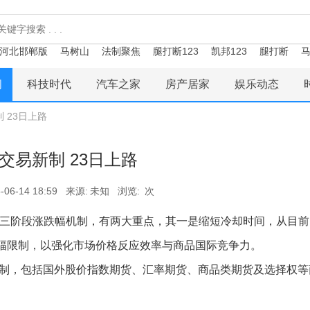
河北邯郸版
马树山
法制聚焦
腿打断123
凯邦123
腿打断
马
闻
科技时代
汽车之家
房产居家
娱乐动态
 23日上路
交易新制 23日上路
-06-14 18:59
来源:
未知
浏览:
次
品的三阶段涨跌幅机制，有两大重点，其一是缩短冷却时间，从目前
幅限制，以强化市场价格反应效率与商品国际竞争力。
幅机制，包括国外股价指数期货、汇率期货、商品类期货及选择权等