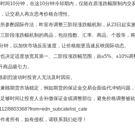
时间10分钟，在这10分钟冷却期内，仅能在原涨跌幅限制内交
间，让交易人再次思考价格合理性。
所参酌国际作法，昨宣布调整三阶段涨跌幅机制，从23日起实
用三阶段涨跌幅机制的商品，包括指数、汇率、商品、个股等，
5分钟，以加快市场反应速度，让价格能更迅速反映国际动态。
也决定适度放宽其第一、二阶段涨跌幅范围，由±5%、±10%调
提升商品吸引力。
价格剧烈波动时投资人无法及时因应。
要兼顾期货市场稳定，例如期货的保证金交易会面临代冲销问题
有足够时间让投资人去补缴保证金或调整部位，避免价格调整被
12/8803368?from=edn_subcatelist_cate
创作者所有，如有侵权，请联系我们处理！