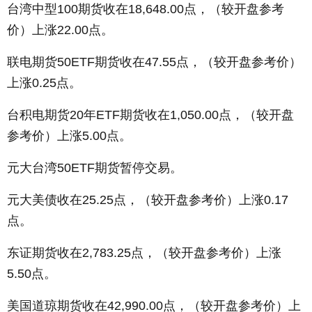
台湾中型100期货收在18,648.00点，（较开盘参考
价）上涨22.00点。
联电期货50ETF期货收在47.55点，（较开盘参考价）
上涨0.25点。
台积电期货20年ETF期货收在1,050.00点，（较开盘
参考价）上涨5.00点。
元大台湾50ETF期货暂停交易。
元大美债收在25.25点，（较开盘参考价）上涨0.17
点。
东证期货收在2,783.25点，（较开盘参考价）上涨
5.50点。
美国道琼期货收在42,990.00点，（较开盘参考价）上