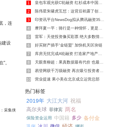
皇包车观光获C轮融资 红杉成本中国基金领投
1
陈伟星朱啸虎互怼：这背后袒露了创投圈的焦急
2
印资讯平台NewsDog拟从腾讯融资3500万美元
3
底，连
摩拜夏一平：骑行是一种情怀，更是科技的温度
4
雷军：天使投资像买彩票 绝大多数情况都是血本
5
内建设
好买财产插手“金链盟” 加快机关区块链
6
库房无忧完成A轮融资 打造家产地产版的“链家”
7
天眼查柳超：果真数据最有代价 也最安详
8
在”。
易登网获千万级融资 再次吸引投资者视线
9
营业提速 果小美在北京成立运营总部
10
热门标签
2019年
大江大河
祝福
高尔夫球
两名
菲律宾
辑：采集侠
备付金
中国籍
多少
保险资金运用
冰川
经济
微信
娜扎
巩俐