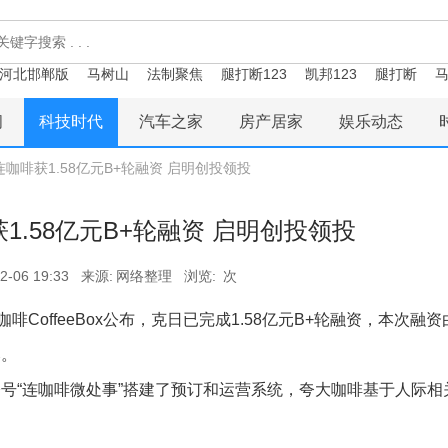
河北邯郸版
马树山
法制聚焦
腿打断123
凯邦123
腿打断
马
闻
科技时代
汽车之家
房产居家
娱乐动态
连咖啡获1.58亿元B+轮融资 启明创投领投
1.58亿元B+轮融资 启明创投领投
2-06 19:33
来源:
网络整理
浏览:
次
CoffeeBox公布，克日已完成1.58亿元B+轮融资，本次融
比。
号“连咖啡微处事”搭建了预订和运营系统，夸大咖啡基于人际相