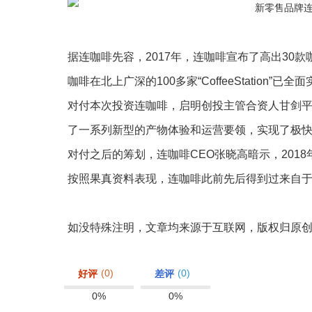
据连咖啡先容，2017年，连咖啡宣布了高出30
咖啡在北上广深的100多家“CoffeeStation
对付本次投资连咖啡，启明创投主管合资人甘剑平
了一系列新型的产物体验和运营要领，实现了极快
对付之后的筹划，连咖啡CEO张晓高暗示，201
按照果真资料表现，连咖啡此前先后得到过来自
如没特殊注明，文章均来源于互联网，版权归原
(0)
(0)
好评
差评
0%
0%