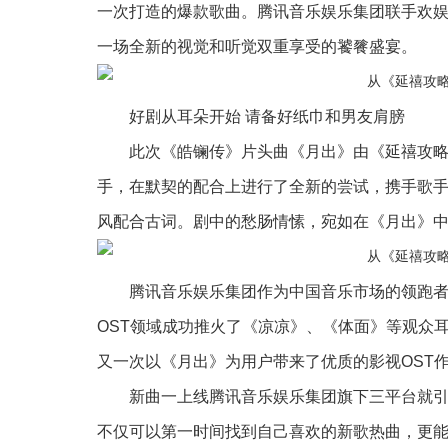
一次打造的爆款歌曲。腾讯音乐娱乐集团联手欢娱
一场全新的视觉和听觉双重享受的饕餮盛宴。
好剧从耳朵开始 请备好纸巾和男友肩膀
此次《皓镧传》片头曲《月出》由《延禧攻略》
手，在默契的配合上进行了全新的尝试，携手歌
风配合古词。剧中的愁肠情愫，宛如在《月出》
腾讯音乐娱乐集团作为中国音乐市场的领跑者，
OST领域成功推火了《凉凉》、《体面》等观众
又一次以《月出》为用户带来了优质的影视OST
新曲一上线腾讯音乐娱乐集团旗下三平台就引来
不仅可以第一时间找到自己喜欢的新歌热曲，更