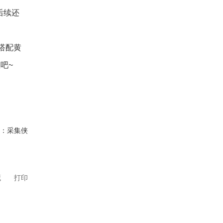
后续还
搭配黄
吧~
辑：采集侠
藏
打印