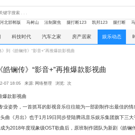
河北邯郸版
马树山
法制聚焦
腿打断123
凯邦123
腿打断
马
闻
科技时代
汽车之家
房产居家
娱乐动态
略》到《皓镧传》“影音+”再推爆款影视曲
皓镧传》“影音+”再推爆款影视曲
2-07 18:05
来源:
网络整理
浏览:
次
再推爆款影视曲
专业姿势，一首抓耳的影视音乐往往能为一部剧制作出最佳的情
头曲《月出》也于1月19日同步登陆腾讯音乐娱乐集团旗下三大
2018年度现象级OST歌曲后，原班制作团队为新剧《皓镧