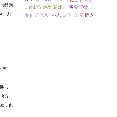
;而酷狗
高雄市
黄金
支付市场
解散
谷歌
n”则
陈兴动
东渡
睿思
除夕
表演
选手
的声
同时，
解决方
体验，也