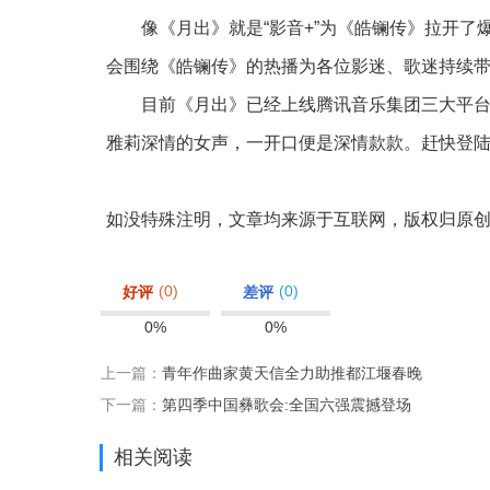
像《月出》就是“影音+”为《皓镧传》拉开了爆
会围绕《皓镧传》的热播为各位影迷、歌迷持续
目前《月出》已经上线腾讯音乐集团三大平台，
雅莉深情的女声，一开口便是深情款款。赶快登陆
如没特殊注明，文章均来源于互联网，版权归原
(0)
(0)
好评
差评
0%
0%
上一篇：
青年作曲家黄天信全力助推都江堰春晚
下一篇：
第四季中国彝歌会:全国六强震撼登场
相关阅读