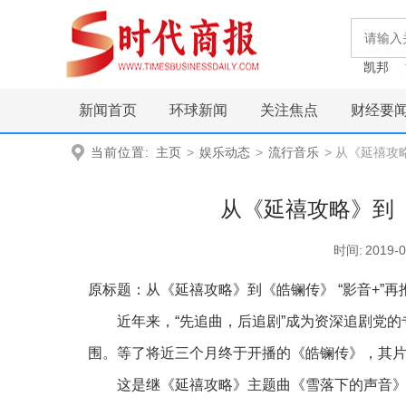
凯邦
新闻首页
环球新闻
关注焦点
财经要
当前位置:
主页
>
娱乐动态
>
流行音乐
> 从《延禧攻
从《延禧攻略》到《
时间:
2019-0
原标题：从《延禧攻略》到《皓镧传》 “影音+”
近年来，“先追曲，后追剧”成为资深追剧党的
围。等了将近三个月终于开播的《皓镧传》，其片
这是继《延禧攻略》主题曲《雪落下的声音》成为