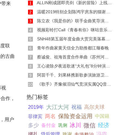
ALLIN刚成团即亮剑《新的冒险》上线腾讯音乐娱乐
1
户带来
温暖2019特别企划陈鸿宇房东的猫谢春花银临为爱
2
陈立农《我是你的》联手金曲奖导演演绎年少心
3
视频彩铃打Call《青春有你》咪咕音乐赋能综艺新
4
SNH48第五届年度金曲大赏完美落幕咪咕音乐见证蝶
5
度联
青年作曲家黄天信全力助推都江堰春晚
6
转的古曲
蔡诚俊、祖海首度合作单曲《苏州河边》重磅上
7
王心凌除夕夜送歌迷“大礼包”8分钟演唱17首串
8
阿苗千千、刘果林携新歌参演旅游卫视春晚
9
《歌手》齐豫催泪仙气竞演实属QQ音乐官方歌单出
10
影视
热门标签
手合作，
大江大河
祝福
高尔夫球
2019年
保险资金运用
两名
菲律宾
中国籍
，用户
冰川
微信
经济
多少
备付金
巩俐
娜扎
冯霞
贷后管理
致谢
专项整治