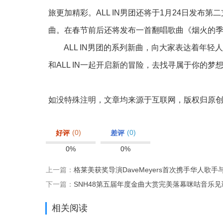
旅更加精彩。ALL IN男团还将于1月24日发
曲。在春节前后还将发布一首翻唱歌曲《烟火的
ALL IN男团的系列新曲，向大家表达着年轻
和ALL IN一起开启新的冒险，去找寻属于你的梦想
如没特殊注明，文章均来源于互联网，版权归原
(0)
(0)
好评
差评
0%
0%
上一篇：
格莱美获奖导演DaveMeyers首次携手华人歌
下一篇：
SNH48第五届年度金曲大赏完美落幕咪咕音乐
相关阅读