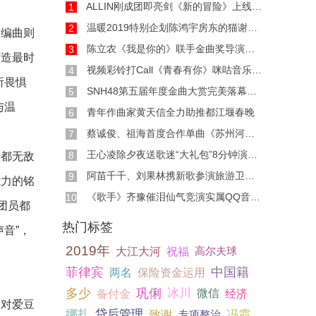
ALLIN刚成团即亮剑《新的冒险》上线腾讯音乐娱乐
1
温暖2019特别企划陈鸿宇房东的猫谢春花银临为爱
2
，编曲则
陈立农《我是你的》联手金曲奖导演演绎年少心
3
打造最时
视频彩铃打Call《青春有你》咪咕音乐赋能综艺新
4
所畏惧
SNH48第五届年度金曲大赏完美落幕咪咕音乐见证蝶
5
与温
青年作曲家黄天信全力助推都江堰春晚
6
蔡诚俊、祖海首度合作单曲《苏州河边》重磅上
7
王心凌除夕夜送歌迷“大礼包”8分钟演唱17首串
8
值都无敌
阿苗千千、刘果林携新歌参演旅游卫视春晚
9
能力的铭
《歌手》齐豫催泪仙气竞演实属QQ音乐官方歌单出
10
团员都
热门标签
音”，
2019年
大江大河
祝福
高尔夫球
中国籍
菲律宾
两名
保险资金运用
多少
巩俐
冰川
备付金
微信
经济
对爱豆
娜扎
贷后管理
致谢
冯霞
专项整治