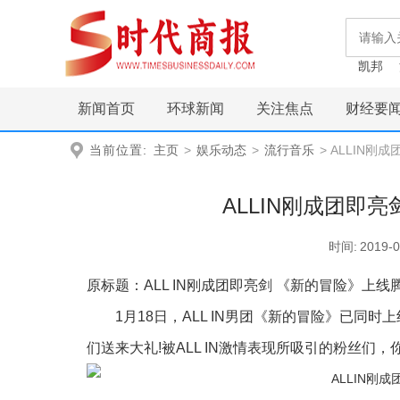
凯邦
新闻首页
环球新闻
关注焦点
财经要
当前位置:
主页
>
娱乐动态
>
流行音乐
> ALLIN
ALLIN刚成团即
时间:
2019-0
原标题：ALL IN刚成团即亮剑 《新的冒险》上
1月18日，ALL IN男团《新的冒险》已同
们送来大礼!被ALL IN激情表现所吸引的粉丝们