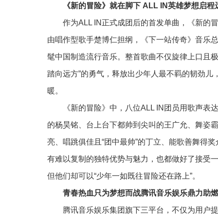
《新的冒险》就在脚下 ALL IN英雄梦想启程
作为ALL IN正式成团后的首发单曲，《新的
由唱作型歌手楚博仁担纲，《下一站传奇》音乐
髦中国制造流行音乐。整首歌曲不仅旋律上口且极具
踏向远方”的勇气，释放出少年人最不羁的韧劲儿
暖。
《新的冒险》中，八位ALL IN团员用歌声表
的杨昊铭、台上台下都帅到尖叫的王广允、舞姿
亮、唱跳俱佳且“团中最帅”的丁立、能歌善舞得奖
有难以复制的独特优势与魅力，也都做好了接受一
但他们却可以“少年一如既往冒险还在路上”。
青春热血只为梦想而战腾讯音乐娱乐鼎力助
腾讯音乐娱乐集团旗下三平台，不仅为用户提供