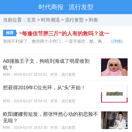
时代商报
流行发型
当前位置：
主页
>
时尚潮流
>
流行发型
> 列表
推荐
“每逢佳节胖三斤”的人有的救吗？这一
觉得不利索了，教你两个小窍门，一是手插兜，酷，飒，...
[详情]
AB撞脸王子文，狗啃刘海成了明星收割
机？
时间：2019-02-07 18:55:01
栏目：
流行发型
想获得2019年C位光环，从“头”开始！
时间：2019-02-07 18:54:31
栏目：
流行发型
欧阳娜娜剪短发，那张怦然心动的初恋脸不
见啦？
时间：2019-02-07 18:53:30
栏目：
流行发型