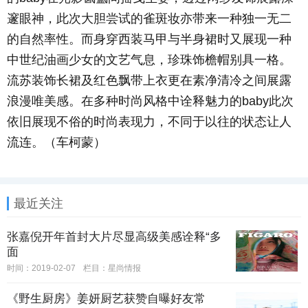
邃眼神，此次大胆尝试的雀斑妆亦带来一种独一无二
的自然率性。而身穿西装马甲与半身裙时又展现一种
中世纪油画少女的文艺气息，珍珠饰檐帽别具一格。
流苏装饰长裙及红色飘带上衣更在素净清冷之间展露
浪漫唯美感。在多种时尚风格中诠释魅力的baby此次
依旧展现不俗的时尚表现力，不同于以往的状态让人
流连。（车柯蒙）
最近关注
张嘉倪开年首封大片尽显高级美感诠释“多
面
时间：2019-02-07
栏目：
星尚情报
《野生厨房》姜妍厨艺获赞自曝好友常