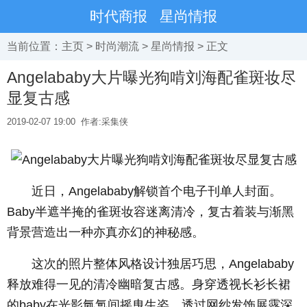
时代商报
星尚情报
当前位置：
主页
>
时尚潮流
>
星尚情报
> 正文
Angelababy大片曝光狗啃刘海配雀斑妆尽
显复古感
2019-02-07 19:00
作者:采集侠
近日，Angelababy解锁首个电子刊单人封面。
Baby半遮半掩的雀斑妆容迷离清冷，复古着装与渐黑
背景营造出一种亦真亦幻的神秘感。
这次的照片整体风格设计独居巧思，Angelababy
释放难得一见的清冷幽暗复古感。身穿透视长衫长裙
的baby在光影氤氲间摇曳生姿，透过网纱发饰展露深