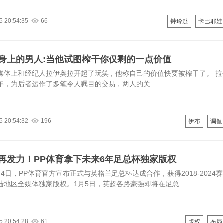
5 20:54:35
66
钟玲赴
卡巴耶娃
身上的男人:当他试图榨干你仅剩的一点价值
媒体上和经纪人拉伊奥拉开起了玩笑，他称自己的价值快要被榨干了。 拉
年，为后者运作了多笔令人瞩目的交易，两人的关...
5 20:54:32
196
伊布
调侃
再发力！PP体育拿下未来6年足总杯独家版权
4日，PP体育官方宣布正式与英格兰足总杯达成合作，获得2018-2024
陆地区全媒体独家版权。1月5日，英超各路豪强即将在足总...
5 20:54:28
61
版权
布局