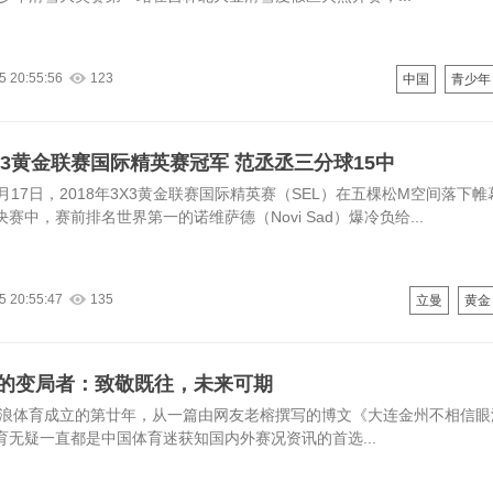
5 20:55:56
123
中国
青少年
X3黄金联赛国际精英赛冠军 范丞丞三分球15中
月17日，2018年3X3黄金联赛国际精英赛（SEL）在五棵松M空间落下
赛中，赛前排名世界第一的诺维萨德（Novi Sad）爆冷负给...
5 20:55:47
135
立曼
黄金
的变局者：致敬既往，未来可期
是新浪体育成立的第廿年，从一篇由网友老榕撰写的博文《大连金州不相信眼
育无疑一直都是中国体育迷获知国内外赛况资讯的首选...