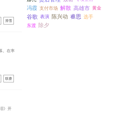
冯霞
解散
高雄市
支付市场
黄金
谷歌
陈兴动
睿思
选手
表演
滑雪
除夕
东渡
帷幕。在率
联赛
泪》开