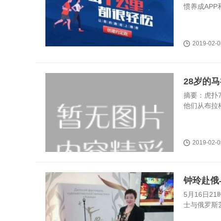
惯养成APP
2019-02-0
28岁的
摘要：虎扑7
他们从布拉
2019-02-0
钟玲赴俄
5月16日
士与俄罗斯