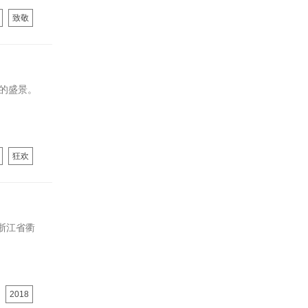
致敬
的盛景。
狂欢
在浙江省衢
2018