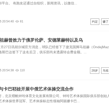
和平台。 有跑友还通过自组织，新闻资讯，以微信...
5 20:54:40
81
约定
赚了
马祖赫曾效力于佛罗伦萨、安德莱赫特以及乌
月27日讯胡尔城官方消息，球队已经签下了捷克国脚马祖赫（OndejMaz
格斯巴达签下了这名后卫，俱乐部尚未透露转会费金额。...
5 20:54:38
110
28岁
马祖
与卡巴耶娃开展中俄艺术体操交流合作
21时，北京熠帆钟玲体育文化发展有限公司、钟玲艺术体操国际俱乐部创始
艺术体操世界冠军、艺术体操标志性领袖阿丽娜卡巴...