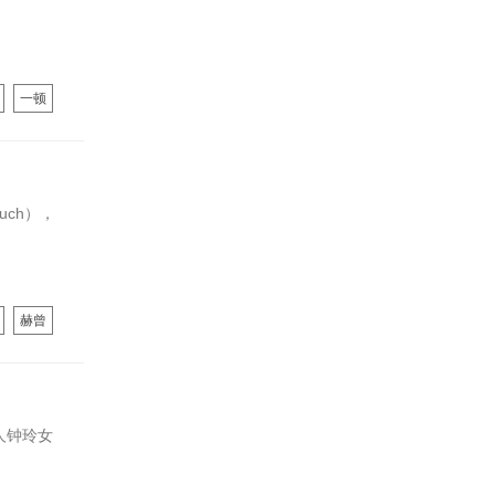
一顿
uch），
赫曾
人钟玲女