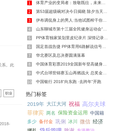
体育产业的变局者：致敬既往，未来可期
1
第53届超级碗对决今日揭晓 除夕当天上演巅峰之
2
伊布调侃身上的男人:当他试图榨干你仅剩的一点
3
山东聊城市第十三届全民健身运动会“少林太祖
4
PP体育独家策划里皮纪录片 深情记录里皮在中国
5
国足首战告捷 PP体育用6路解说信号开启亚洲杯直
6
华北赛区及总决赛圆满落幕
7
中国体育彩票2019全国新年登高健身大会举行
8
关系。此
中式台球世锦赛玉山再燃战火 总奖金超300万元
9
中国银行 2018“向东跑 ·去跨年”开跑
10
职业
热门标签
祝福
高尔夫球
2019年
大江大河
菲律宾
保险资金运用
两名
中国籍
巩俐
微信
经济
多少
备付金
冰川
18-
贷后管理
致谢
娜扎
专项整治