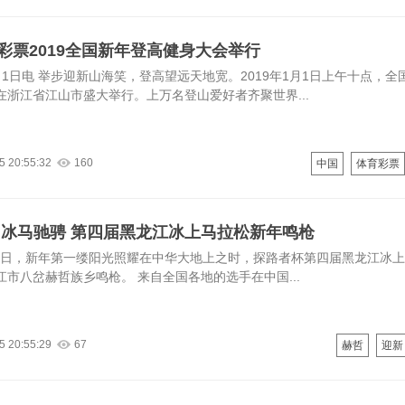
彩票2019全国新年登高健身大会举行
月1日电 举步迎新山海笑，登高望远天地宽。2019年1月1日上午十点，全
在浙江省江山市盛大举行。上万名登山爱好者齐聚世界...
5 20:55:32
160
中国
体育彩票
 冰马驰骋 第四届黑龙江冰上马拉松新年鸣枪
1月1日，新年第一缕阳光照耀在中华大地上之时，探路者杯第四届黑龙江冰
江市八岔赫哲族乡鸣枪。 来自全国各地的选手在中国...
5 20:55:29
67
赫哲
迎新