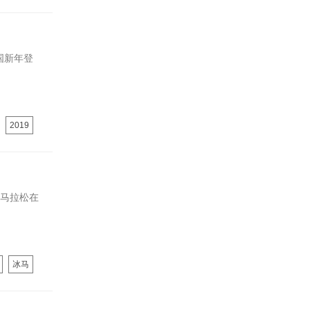
国新年登
2019
上马拉松在
冰马