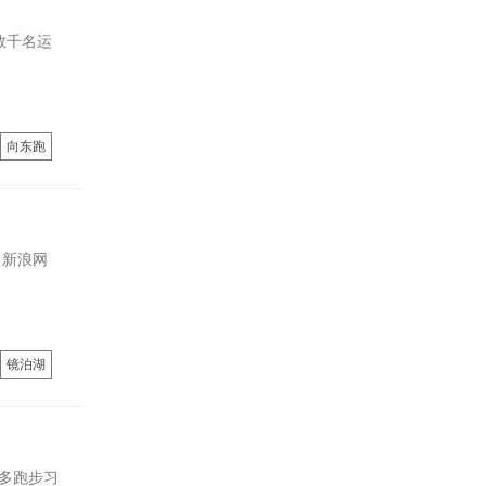
数千名运
向东跑
。新浪网
镜泊湖
多跑步习