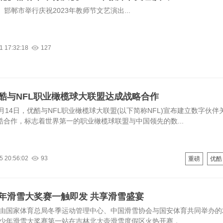
邯郸市举行庆祝2023年教师节文艺演出...
1 17:32:18
127
酷与NFL职业橄榄球大联盟达成战略合作
月14日，优酷与NFL职业橄榄球大联盟(以下简称NFL)宣布建立数字伙伴
优酷合作，标志着世界第一的职业橄榄球联盟与中国领先的数...
5 20:56:02
93
重磅
优酷
年滑雪大奖赛一触即发 共享滑雪盛宴
日，由国家体育总局冬季运动管理中心、中国滑雪协会与国安体育共同举办的20
青少年滑雪大奖赛第一站在吉林北大壶滑雪度假区火热开赛，...