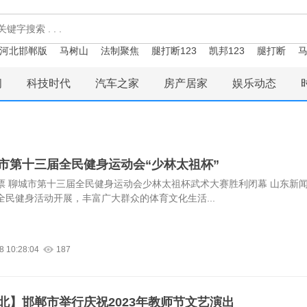
河北邯郸版
马树山
法制聚焦
腿打断123
凯邦123
腿打断
马
闻
科技时代
汽车之家
房产居家
娱乐动态
市第十三届全民健身运动会“少林太祖杯”
票 聊城市第十三届全民健身运动会少林太祖杯武术大赛胜利闭幕 山东新
全民健身活动开展，丰富广大群众的体育文化生活...
8 10:28:04
187
北】邯郸市举行庆祝2023年教师节文艺演出