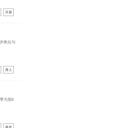
开展
伊奥拉与
身上
赛季为期6
再发