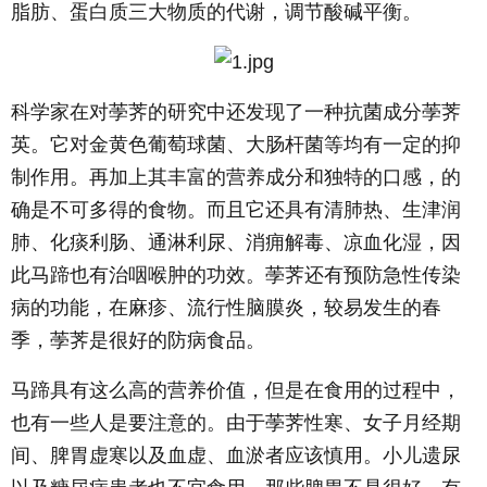
脂肪、蛋白质三大物质的代谢，调节酸碱平衡。
科学家在对荸荠的研究中还发现了一种抗菌成分荸荠
英。它对金黄色葡萄球菌、大肠杆菌等均有一定的抑
制作用。再加上其丰富的营养成分和独特的口感，的
确是不可多得的食物。而且它还具有清肺热、生津润
肺、化痰利肠、通淋利尿、消痈解毒、凉血化湿，因
此马蹄也有治咽喉肿的功效。荸荠还有预防急性传染
病的功能，在麻疹、流行性脑膜炎，较易发生的春
季，荸荠是很好的防病食品。
马蹄具有这么高的营养价值，但是在食用的过程中，
也有一些人是要注意的。由于荸荠性寒、女子月经期
间、脾胃虚寒以及血虚、血淤者应该慎用。小儿遗尿