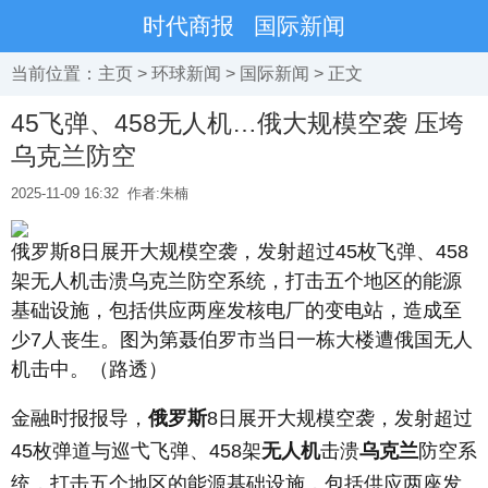
时代商报
国际新闻
当前位置：
主页
>
环球新闻
>
国际新闻
> 正文
45飞弹、458无人机…俄大规模空袭 压垮
乌克兰防空
2025-11-09 16:32
作者:朱楠
俄罗斯8日展开大规模空袭，发射超过45枚飞弹、458
架无人机击溃乌克兰防空系统，打击五个地区的能源
基础设施，包括供应两座发核电厂的变电站，造成至
少7人丧生。图为第聂伯罗市当日一栋大楼遭俄国无人
机击中。（路透）
金融时报报导，
俄罗斯
8日展开大规模空袭，发射超过
45枚弹道与巡弋飞弹、458架
无人机
击溃
乌克兰
防空系
统，打击五个地区的能源基础设施，包括供应两座发