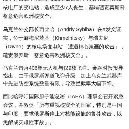
核电厂的变电站，造成至少7人丧生，基辅谴责莫斯科
蓄意危害欧洲核安全。
乌克兰外交部长西比哈（Andriy Sybiha）在X发文证
实，位于赫梅尼茨基（Khmelnitsky）与瑞夫尼
（Rivne）的核电场变电站「遭遇精心策画的攻击」，
谴责俄罗斯「蓄意危害欧洲核安全」。
乌克兰击落406架无人机与仅9枚飞弹。金融时报报导
指出，由于俄罗斯弹道飞弹升级，加上乌克兰武器库
中先进防空系统数量有限，导致拦截率大幅下降。
西比哈呼吁国际原子能总署（IAEA）理事会召开紧急
会议，并敦促「所有重视核安全的国家，特别是中国
与印度，要求俄罗斯停止对核能设施的鲁莽攻击，以
免酿成灾难性事故」。