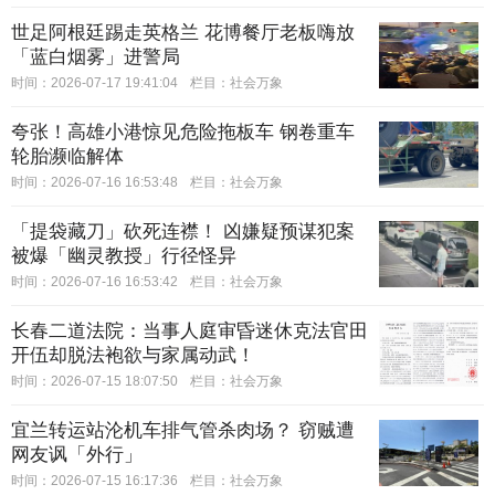
世足阿根廷踢走英格兰 花博餐厅老板嗨放
「蓝白烟雾」进警局
时间：2026-07-17 19:41:04
栏目：
社会万象
夸张！高雄小港惊见危险拖板车 钢卷重车
轮胎濒临解体
时间：2026-07-16 16:53:48
栏目：
社会万象
「提袋藏刀」砍死连襟！ 凶嫌疑预谋犯案
被爆「幽灵教授」行径怪异
时间：2026-07-16 16:53:42
栏目：
社会万象
长春二道法院：当事人庭审昏迷休克法官田
开伍却脱法袍欲与家属动武！
时间：2026-07-15 18:07:50
栏目：
社会万象
宜兰转运站沦机车排气管杀肉场？ 窃贼遭
网友讽「外行」
时间：2026-07-15 16:17:36
栏目：
社会万象