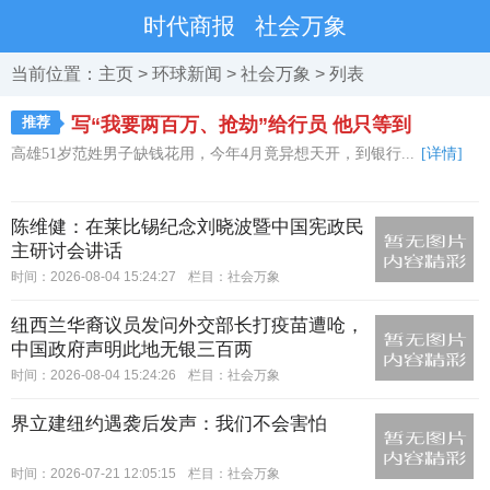
时代商报
社会万象
当前位置：
主页
>
环球新闻
>
社会万象
> 列表
推荐
写“我要两百万、抢劫”给行员 他只等到
高雄51岁范姓男子缺钱花用，今年4月竟异想天开，到银行...
[详情]
陈维健：在莱比锡纪念刘晓波暨中国宪政民
主研讨会讲话
时间：2026-08-04 15:24:27
栏目：
社会万象
纽西兰华裔议员发问外交部长打疫苗遭呛，
中国政府声明此地无银三百两
时间：2026-08-04 15:24:26
栏目：
社会万象
界立建纽约遇袭后发声：我们不会害怕
时间：2026-07-21 12:05:15
栏目：
社会万象