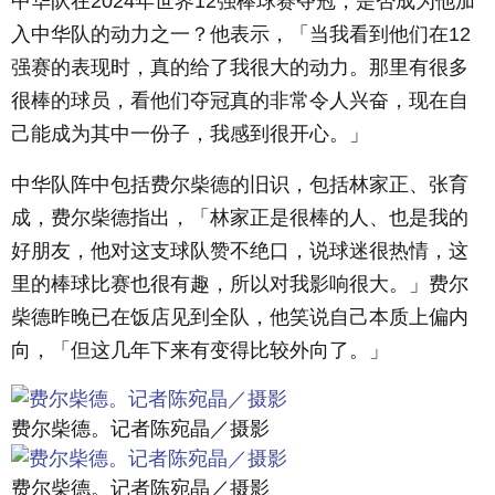
中华队在2024年世界12强棒球赛夺冠，是否成为他加
入中华队的动力之一？他表示，「当我看到他们在12
强赛的表现时，真的给了我很大的动力。那里有很多
很棒的球员，看他们夺冠真的非常令人兴奋，现在自
己能成为其中一份子，我感到很开心。」
中华队阵中包括费尔柴德的旧识，包括林家正、张育
成，费尔柴德指出，「林家正是很棒的人、也是我的
好朋友，他对这支球队赞不绝口，说球迷很热情，这
里的棒球比赛也很有趣，所以对我影响很大。」费尔
柴德昨晚已在饭店见到全队，他笑说自己本质上偏内
向，「但这几年下来有变得比较外向了。」
费尔柴德。记者陈宛晶／摄影
费尔柴德。记者陈宛晶／摄影