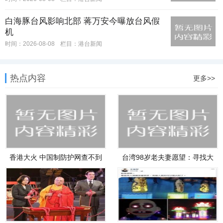
白海豚台风影响北部 蒋万安今曝放台风假
机
时间：2026-08-08
栏目：
港台新闻
热点内容
更多>>
香港大火 中国制防护网查不到
台湾98岁老夫妻愿望：寻找大
检
陆长