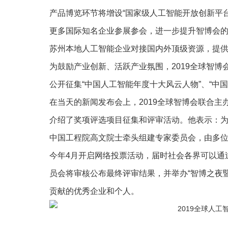
产品博览环节将增设“国家级人工智能开放创新平
更多国际知名企业参展参会，进一步提升智博会
苏州本地人工智能企业对接国内外顶级资源，提
为鼓励产业创新、活跃产业氛围，2019全球智
公开征集“中国人工智能年度十大风云人物”、“中
在当天的新闻发布会上，2019全球智博会联合
介绍了奖项评选项目征集和评审活动。他表示：
中国工程院高文院士牵头组建专家委员会，由多位
今年4月开启网络投票活动，届时社会各界可以通
员会将审核公布最终评审结果，并举办“智博之夜
贡献的优秀企业和个人。