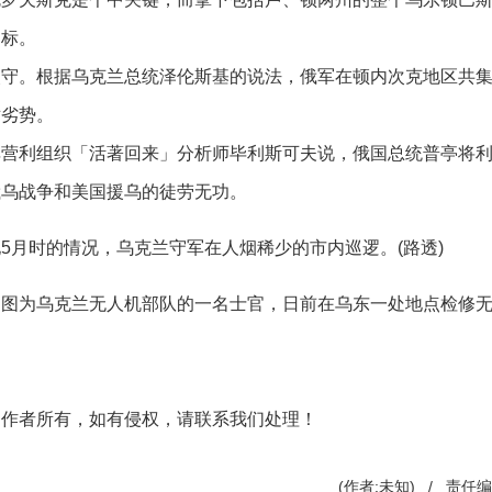
目标。
守。根据乌克兰总统泽伦斯基的说法，俄军在顿内次克地区共集
对劣势。
非营利组织「活著回来」分析师毕利斯可夫说，俄国总统普亭将
俄乌战争和美国援乌的徒劳无功。
5月时的情况，乌克兰守军在人烟稀少的市内巡逻。(路透)
；图为乌克兰无人机部队的一名士官，日前在乌东一处地点检修
创作者所有，如有侵权，请联系我们处理！
(作者:未知) / 责任