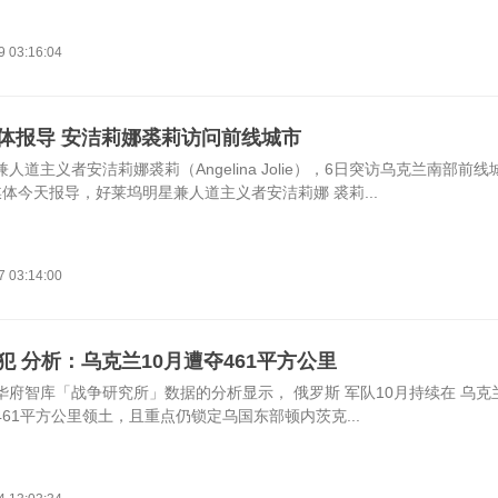
9 03:16:04
体报导 安洁莉娜裘莉访问前线城市
人道主义者安洁莉娜裘莉（Angelina Jolie），6日突访乌克兰南部前
媒体今天报导，好莱坞明星兼人道主义者安洁莉娜 裘莉...
7 03:14:00
犯 分析：乌克兰10月遭夺461平方公里
华府智库「战争研究所」数据的分析显示， 俄罗斯 军队10月持续在 乌克
61平方公里领土，且重点仍锁定乌国东部顿内茨克...