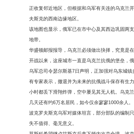
正收复邻近地区，但根据和乌军有关连的乌克兰
夫斯克的西南边缘地区。
该地图也显示，俄军已在市中心及其西边巩固两
地带。
华盛顿邮报报导，乌克兰必须做出抉择，究竟是在
开战以来，这座城市一直是乌克兰抗俄的堡垒，
乌军总司令瑟尔斯基7日声明，正加强对乌东城镇
有专家表示，撤退并为未来的抗俄战斗保存有生
小时都丢下滑翔炸弹，空中屡见其无人机。乌克
几天还有约6万名居民，如今仅余寥寥1000余人。
波克罗夫斯克乌军对媒体坦言，部分部队的编制只
失不值得、毫无意义。
莫斯科希望继卢甘斯克后拿下顿内次克全境，波