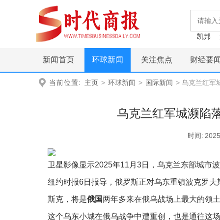
凯邦
新闻首页
环球新闻
关注焦点
财经要
当前位置:
主页
>
环球新闻
>
国际新闻
> 乌克兰红军
乌克兰红军城濒陷落
时间:
2025
卫星影像显示2025年11月3日，乌克兰东部城市
纽约时报6日报导，俄罗斯正对乌东重镇波克罗夫斯
斯克，将是
俄国
两年多来在俄乌战场上最大的领
这个乌东小城在俄乌战争中遭重创，也是通往这