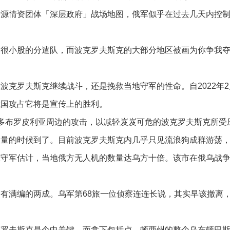
开源情资团体「深层政府」战场地图，俄军似乎在过去几天内控
支很小股的分遣队，而波克罗夫斯克的大部分地区被画为你争我
波克罗夫斯克继续战斗，还是挽救当地守军的性命。自2022年2
俄国攻占它将是宣传上的胜利。
多布罗皮利亚周边的攻击，以减轻岌岌可危的波克罗夫斯克所受
力量的时候到了。目前波克罗夫斯克内几乎只见流浪狗成群游荡
兰守军估计，当地俄方无人机的数量达乌方十倍。该市在俄乌战
有满编的两成。乌军第68旅一位侦察连连长说，其实早该撤离
克罗夫斯克是个中关键，而拿下包括卢、顿两州的整个乌东顿巴