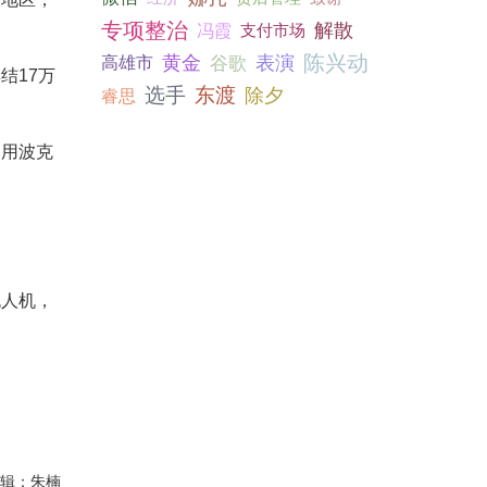
专项整治
解散
冯霞
支付市场
陈兴动
黄金
谷歌
表演
高雄市
结17万
选手
东渡
除夕
睿思
利用波克
无人机，
编辑：朱楠