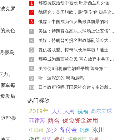
邢鉴抗议活动中被殴 吁新西兰对外国干预立法
1
制波克罗
德研究：英国脱欧，最“受伤”的却是这些发展
2
俄媒：中国成为俄罗斯最具前景的出口市场之一
3
夺的灰色
美媒：特朗普在高尔夫球场上让安倍“吃了一惊
4
美媒：特朗普将提名财政部副部长大卫·马尔帕斯
5
复仇者联盟、惊奇队长拜年啦！迪士尼发布中国
6
月俄乌
邢鉴成为新西兰公民 宣布放弃中共国国籍
7
美特使6日将前往朝鲜平壤 筹备第二次“金特会”
8
压力。
听，这深沉的“呦呦鹿鸣”
9
，俄军每
日本政府拟呼吁国际社会建立多边裁军新框架
10
争爆发后
热门标签
2019年
大江大河
祝福
高尔夫球
，这些损
两名
保险资金运用
菲律宾
备付金
冰川
多少
中国籍
巩俐
娜扎
微信
经济
贷后管理
致谢
斯地区，