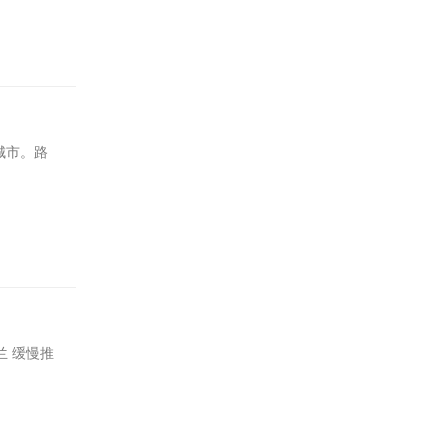
线城市。路
兰 缓慢推