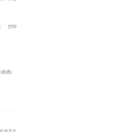
藏
打印
路透)
，打击五个