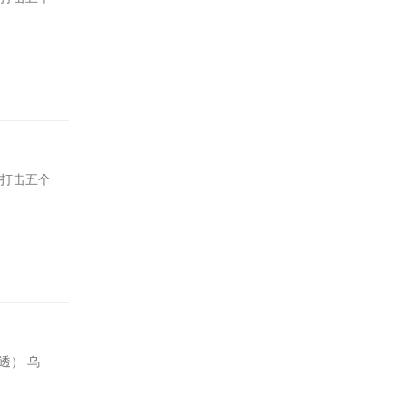
，打击五个
透） 乌