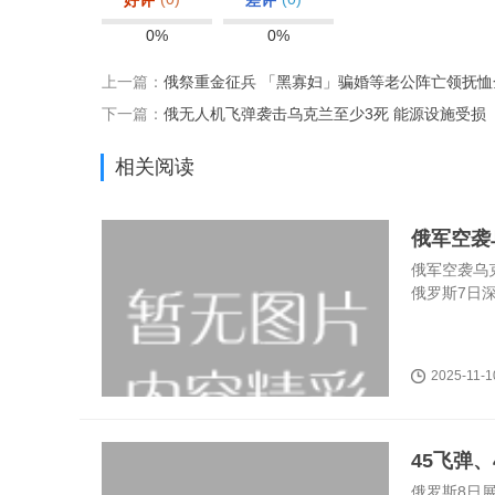
好评
差评
0%
0%
上一篇：
俄祭重金征兵 「黑寡妇」骗婚等老公阵亡领抚恤
下一篇：
俄无人机飞弹袭击乌克兰至少3死 能源设施受损
相关阅读
俄军空袭
俄军空袭乌
俄罗斯7日深
2025-11-1
45飞弹
俄罗斯8日