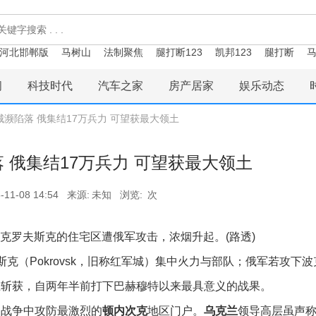
河北邯郸版
马树山
法制聚焦
腿打断123
凯邦123
腿打断
马
闻
科技时代
汽车之家
房产居家
娱乐动态
城濒陷落 俄集结17万兵力 可望获最大领土
 俄集结17万兵力 可望获最大领土
-11-08 14:54
来源:
未知
浏览:
次
波克罗夫斯克的住宅区遭俄军攻击，浓烟升起。(路透)
克（Pokrovsk，旧称红军城）集中火力与部队；俄军若攻下波
土斩获，自两年半前打下巴赫穆特以来最具意义的战果。
场战争中攻防最激烈的
顿内次克
地区门户。
乌克兰
领导高层虽声