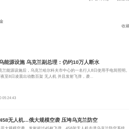
金
收
乌能源设施 乌克兰副总理：仍约10万人断水
克兰能源设施后，乌克兰哈尔科夫市中心的一名行人8日使用手电筒照明。(
夜至8日凌晨出动数百架 无人机 并且发射飞弹，袭...
0 05:24:43
、458无人机…俄大规模空袭 压垮乌克兰防空
展开大规模空袭，发射超过45枚飞弹、458架无人机击溃乌克兰防空系统