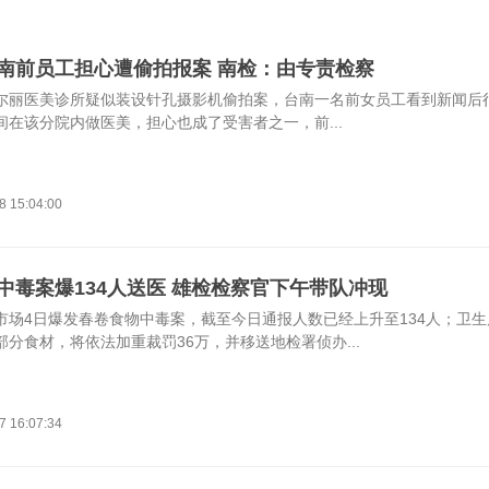
南前员工担心遭偷拍报案 南检：由专责检察
尔丽医美诊所疑似装设针孔摄影机偷拍案，台南一名前女员工看到新闻后
间在该分院内做医美，担心也成了受害者之一，前...
8 15:04:00
中毒案爆134人送医 雄检检察官下午带队冲现
市场4日爆发春卷食物中毒案，截至今日通报人数已经上升至134人；卫
部分食材，将依法加重裁罚36万，并移送地检署侦办...
7 16:07:34