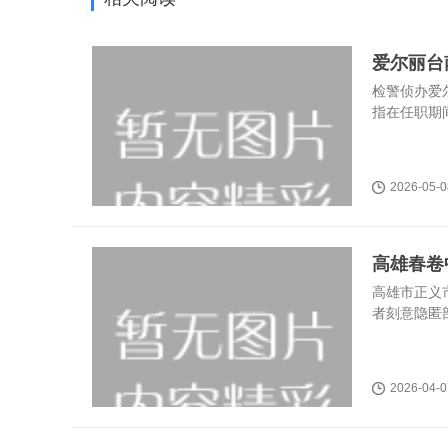
爱尔丽台
检警侦办爱
指在任职期
2026-05-0
高雄春卷
高雄市正义
者刻意隐匿
2026-04-0