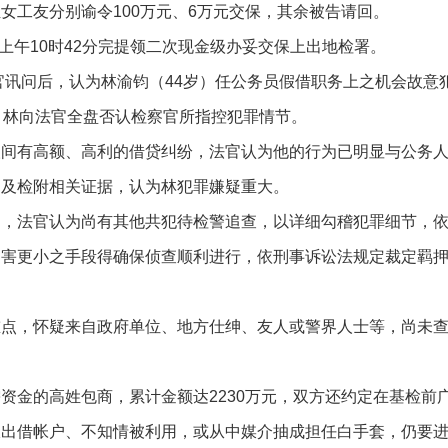
女工友分别谕令100万元、6万元交保，其余被告请回。
，上午10时42分完提领二次现金级办妥交保上出地检署。
官讯问后，认为林渝钧（44岁）任公务员假借职务上之机会故意
，林向法官全盘否认检察官所指控犯罪情节。
人间有高额、高利的借贷纠纷，法官认为他的行为已明显与公务
确及检附相关证据，认为林犯罪嫌疑重大。
为，法官认为尚有其他共犯待检警追查，以详细勾稽犯罪细节，
侵害更小之手段得确保侦查顺利进行，依刑事诉讼法规定裁定羁
重点，怀疑来自政府单位、地方仕绅、友人或警界人士等，尚未
资金的高姓包商，累计金额达2230万元，双方还约定在基检前
仅出借帐户、不知情被利用，或从中媒介抽成担任白手套，仍要