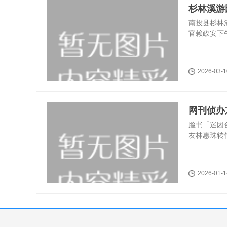
杉林溪游
南投县杉林
官赖政安下
2026-03-1
网刊侦办
脸书「迷因
友林惠珠转
2026-01-1