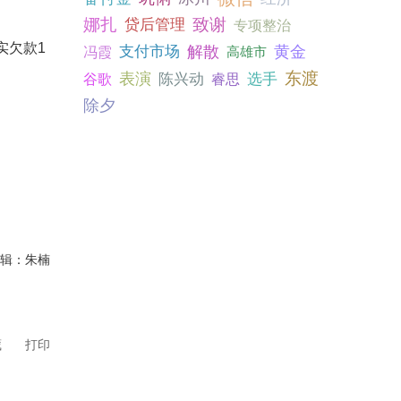
娜扎
致谢
贷后管理
专项整治
实欠款1
支付市场
解散
黄金
冯霞
高雄市
表演
东渡
陈兴动
选手
谷歌
睿思
除夕
编辑：朱楠
藏
打印