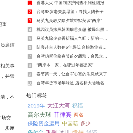
香港大火 中国制防护网查不到检测报告引质疑
1
台湾98岁老夫妻愿望：寻找大陆长子
2
马英九吴敦义除夕敲钟默契谈“两岸” 黑脸不甩
3
犯重
桃园议员抹黑韩国瑜惹众怒 被爆出黑历史网友疯
4
马英九除夕参香祈福人气旺：新的一年，希望台
5
人员廉洁
陆客赴台人数创6年最低 台旅游业者点破原因
6
台湾鸡蛋价格春节前夕飙涨，台民众叹：这到底
7
“两岸本一家，在哪过年都是家”
8
依相关事
春节第一天，让台军心塞的消息就来了
9
押，并禁
台湾年货市场年味足 店名标大陆地名凸显思乡情
10
热门标签
查清，不
大江大河
2019年
祝福
高尔夫球
菲律宾
两名
广场交
中国籍
保险资金运用
多少
进一步厘
冰川
微信
备付金
巩俐
经济