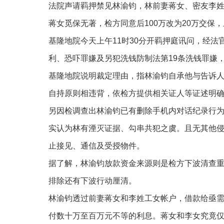
法院声请羁押禁见林渝钧，林前妻蒋女、密友李姓
蒋女觅保无著，检方同意后100万改为20万交保
基隆地院今天上午11时30分开羁押庭讯问，经法
利、恐吓罪嫌及另犯洗钱防制法第19条洗钱罪嫌
基隆地院说明裁定理由，指林渝钧自承他与告诉
自持原则相违背，依检方提供相关证人等证述明
另因检调查出林渝钧已有删除手机内对话纪录行
实认为林有湮灭证据、勾串共犯之虞。且无其他
止接见、通信及受授物件。
据了解，林渝钧放款资金来源则是检方下波清查
排除还有下波行动厘清。
林渝钧透过前妻蒋女和李姓工女帐户，借款给亟需
付数十万至百万元不等的利息。蒋女和李女究竟