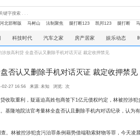
河北邯郸版
马树山
法制聚焦
腿打断123
凯邦123
腿打断
马
闻
科技时代
汽车之家
房产居家
娱乐动态
钧涉放高利贷 全盘否认又删除手机对话灭证 裁定收押禁见
全盘否认又删除手机对话灭证 裁定收押禁见
-02-27 16:56
来源:
未知
浏览:
次
贷收取重利，疑逼迫高姓包商签下1亿元债权约定，林被控涉犯
押。基隆地院法官考量林全盘否认且删除手机内对话纪录，认为
调查。林被控涉犯贪污治罪条例藉势借端勒索财物等罪，今天凌晨