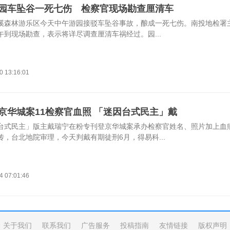
园车坠谷一死七伤 检察官现场勘查厘清车
溪森林游乐区今天中午游园接驳车坠谷事故，酿成一死七伤。南投地检署
午到现场勘查，表示将详尽调查厘清车祸经过。园...
0 13:16:01
京华城案11检察官血照 「迷因台式民主」戴
台式民主」版主戴瑞宁在粉专刊登京华城案承办检察官姓名、照片加上血
传，台北地院审理，今天判戴有期徒刑6月，得易科...
4 07:01:46
关于我们
联系我们
广告服务
投稿指南
友情链接
版权声明