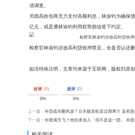
清调查。
另因高姓包商无力支付高额利息，林渝钧为确保债
亿元，或是遭林渝钧利用权势胁迫签下约定。
检察官林渝钧涉放高利贷收押禁见，全盘否认还
如没特殊注明，文章均来源于互联网，版权归原
(0)
(0)
好评
差评
0%
0%
上一篇：
补货疏失酿风波？台东贩卖机卖过期果汁 县府急
下一篇：
诈团满天飞？他坦承加入「但不是这一团」 诈团
相关阅读