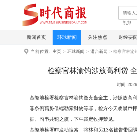
凯邦
新闻首页
环球新闻
关注焦点
财经要
当前位置:
主页
>
环球新闻
>
港台新闻
> 检察官林渝
检察官林渝钧涉放高利贷 
时间:
2026
基隆地检署检察官林渝钧疑充当金主，涉嫌放高利
罪条例藉势借端勒索财物等罪，检方今天凌晨声
据、勾串共犯之虞，下午裁定收押禁见。
基隆地检署昨发动搜索，将林和另13名被告带回