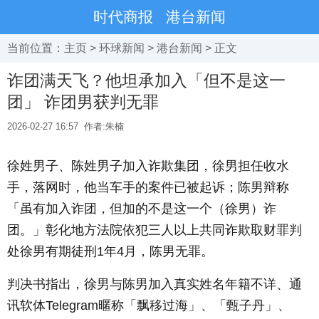
时代商报
港台新闻
当前位置：
主页
>
环球新闻
>
港台新闻
> 正文
诈团满天飞？他坦承加入「但不是这一
团」 诈团男获判无罪
2026-02-27 16:57
作者:朱楠
徐姓男子、陈姓男子加入诈欺集团，徐男担任收水
手，落网时，他当车手的案件已被起诉；陈男辩称
「虽有加入诈团，但加的不是这一个（徐男）诈
团。」彰化地方法院依犯三人以上共同诈欺取财罪判
处徐男有期徒刑1年4月，陈男无罪。
判决书指出，徐男与陈男加入真实姓名年籍不详、通
讯软体Telegram暱称「飘移过海」、「甄子丹」、