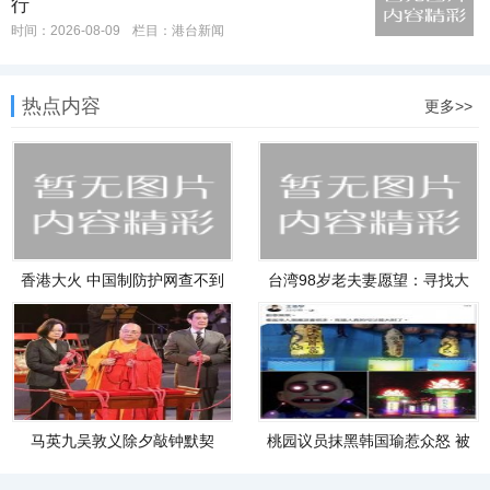
行
时间：2026-08-09
栏目：
港台新闻
热点内容
更多>>
香港大火 中国制防护网查不到
台湾98岁老夫妻愿望：寻找大
检
陆长
马英九吴敦义除夕敲钟默契
桃园议员抹黑韩国瑜惹众怒 被
谈“两
爆