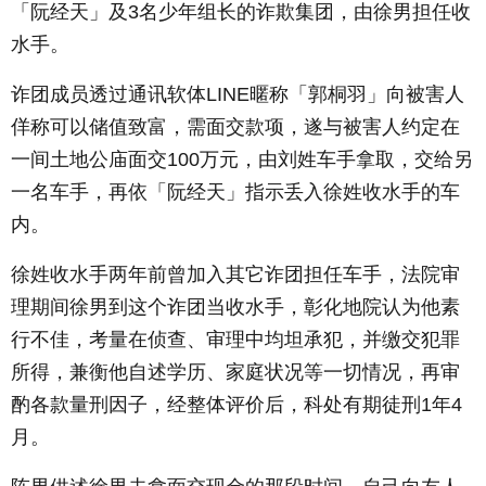
「阮经天」及3名少年组长的诈欺集团，由徐男担任收
水手。
诈团成员透过通讯软体LINE暱称「郭桐羽」向被害人
佯称可以储值致富，需面交款项，遂与被害人约定在
一间土地公庙面交100万元，由刘姓车手拿取，交给另
一名车手，再依「阮经天」指示丢入徐姓收水手的车
内。
徐姓收水手两年前曾加入其它诈团担任车手，法院审
理期间徐男到这个诈团当收水手，彰化地院认为他素
行不佳，考量在侦查、审理中均坦承犯，并缴交犯罪
所得，兼衡他自述学历、家庭状况等一切情况，再审
酌各款量刑因子，经整体评价后，科处有期徒刑1年4
月。