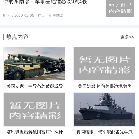
伊朗东南部一军事基地遭恐袭1死5伤
时间：2019-02-05
栏目：
军事前沿
热点内容
更多>>
美国专家：中导条约破裂或导
美国防部:将向美墨边境增兵
致欧
3750人
塔利班提出解散阿富汗军队计
真闪瞎眼：俄军舰配备光学武
划
器