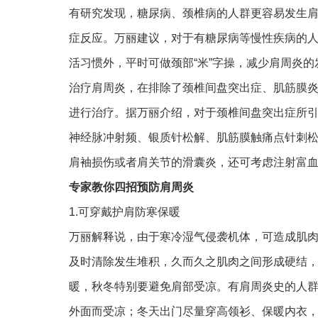
有研究发现，糖尿病、颈椎病的人群更容易发生
症反应。万丽建议，对于有糖尿病等慢性疾病的
活习惯外，平时可做颈部“米”字操，减少肩周炎的
治疗肩周炎，在排除了颈椎间盘突出症、肌筋膜
进行治疗。据万丽介绍，对于颈椎间盘突出症所
神经脉冲射频、银质针松解、肌筋膜触痛点针刺
肩袖损伤或者肩关节的滑囊炎，还可考虑注射富
专家教你四招预防肩周炎
1.可穿戴护肩防寒保暖
万丽解释说，由于寒冷湿气侵袭机体，可造成肌
及时清除发生堆积，久而久之肌肉之间形成硬结
暖，秋冬特别要避免肩部受凉。有肩周炎史的人
外面而受凉；冬天出门尽量穿高领衫、保暖内衣