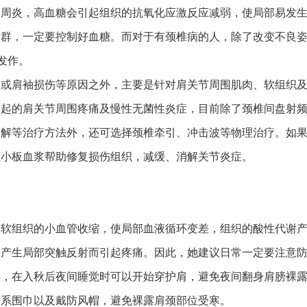
肩周炎，高血糖会引起组织的抗氧化应激反应减弱，使局部易发
人群，一定要控制好血糖。而对于有颈椎病的人，除了改变不良
发作。
炎或肩袖损伤等原因之外，主要是针对肩关节周围肌肉、软组织
引起的肩关节周围疼痛及慢性无菌性炎症，目前除了颈椎间盘射
松解等治疗方法外，还可选择颈椎牵引、冲击波等物理治疗。如
血小板血浆帮助修复损伤组织，减缓、消解关节炎症。
肉软组织的小血管收缩，使局部血液循环变差，组织的酸性代谢
，产生局部突触反射而引起疼痛。因此，她建议日常一定要注意
群，在入秋后夜间睡觉时可以开始穿护肩，避免夜间翻身肩膀裸
，系围巾以及戴防风帽，避免裸露肩颈部位受寒。