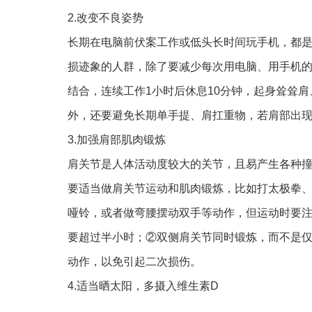
2.改变不良姿势
长期在电脑前伏案工作或低头长时间玩手机，都
损迹象的人群，除了要减少每次用电脑、用手机
结合，连续工作1小时后休息10分钟，起身耸耸
外，还要避免长期单手提、肩扛重物，若肩部出
3.加强肩部肌肉锻炼
肩关节是人体活动度较大的关节，且易产生各种
要适当做肩关节运动和肌肉锻炼，比如打太极拳
哑铃，或者做弯腰摆动双手等动作，但运动时要
要超过半小时；②双侧肩关节同时锻炼，而不是
动作，以免引起二次损伤。
4.适当晒太阳，多摄入维生素D