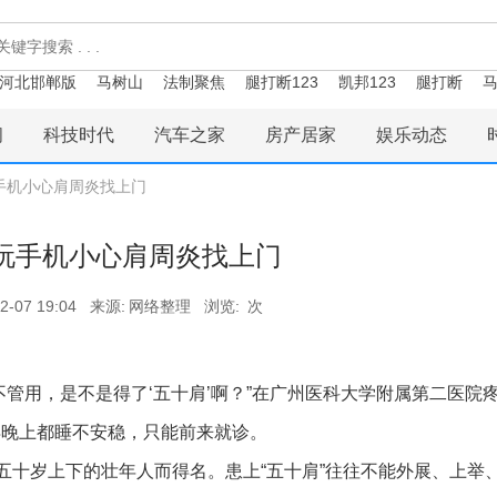
河北邯郸版
马树山
法制聚焦
腿打断123
凯邦123
腿打断
马
闻
科技时代
汽车之家
房产居家
娱乐动态
手机小心肩周炎找上门
玩手机小心肩周炎找上门
2-07 19:04
来源:
网络整理
浏览:
次
管用，是不是得了‘五十肩’啊？”在广州医科大学附属第二医院
得晚上都睡不安稳，只能前来就诊。
五十岁上下的壮年人而得名。患上“五十肩”往往不能外展、上举