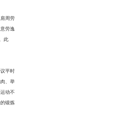
有肩周劳
注意劳逸
。此
建议平时
肌肉、举
次运动不
转的锻炼