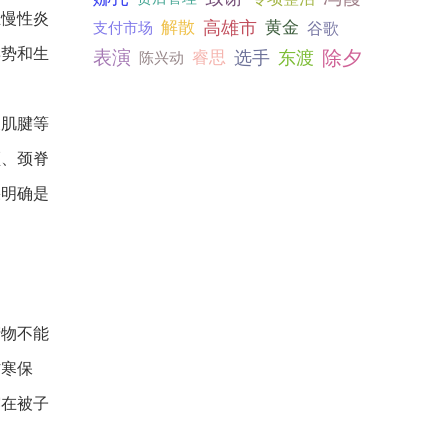
生慢性炎
解散
高雄市
黄金
支付市场
谷歌
姿势和生
表演
选手
除夕
睿思
东渡
陈兴动
及肌腱等
频、颈脊
果明确是
产物不能
防寒保
露在被子