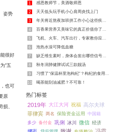
感恩教师节，美酒敬师恩
1
天天低头玩手机小心肩周炎找上门
2
、姿势
年关将近熬夜加班拼工作小心这些疾病找上你
3
百香果营养又美味它的真正价值你了解多少？
4
飞机、火车、汽车出行，专家教你应对各种不适
5
泡热水澡可降低血糖
6
不能很好
缺乏维生素时，身体会发出哪些信号呢？
7
秋冬润肺健脾试试三款靓汤
8
为“五
习惯了“保温杯里泡枸杞”？枸杞的食用禁忌你
9
喝茶能刮油减肥？不可靠！
10
当，也可
热门标签
要原
2019年
大江大河
祝福
高尔夫球
劳损、
菲律宾
两名
保险资金运用
中国籍
巩俐
微信
多少
备付金
冰川
经济
娜扎
致谢
冯霞
贷后管理
专项整治