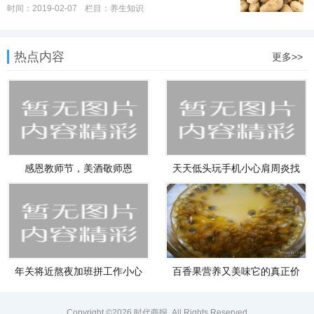
时间：2019-02-07
栏目：
养生知识
热点内容
更多>>
感恩教师节，美酒敬师恩
天天低头玩手机小心肩周炎找
上门
年关将近熬夜加班拼工作小心
百香果营养又美味它的真正价
这些
值你
Copyright ©2026
时代商报
. All Rights Reserved