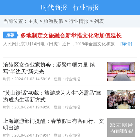
时代商报
行业情报
当前位置：
主页
>
旅游度假
>
行业情报
> 列表
推荐
多地制定文旅融合新举措文化附加值延长
人民网北京1月14日电（田虎）近日，2019年全国文化和旅...
[详情]
涪陵区女企业家协会：凝聚巾帼力量 续
写“半边天”新荣光
时间：2024-01-03 14:58:16
栏目：
行业情报
“黄山谈话”40载：旅游成为人生“必需品”旅
游成为生活新方式
时间：2019-02-07 19:49:50
栏目：
行业情报
上海旅游部门提醒：春节假日有备而行、文
明出游
时间：2019-02-07 19:49:47
栏目：
行业情报